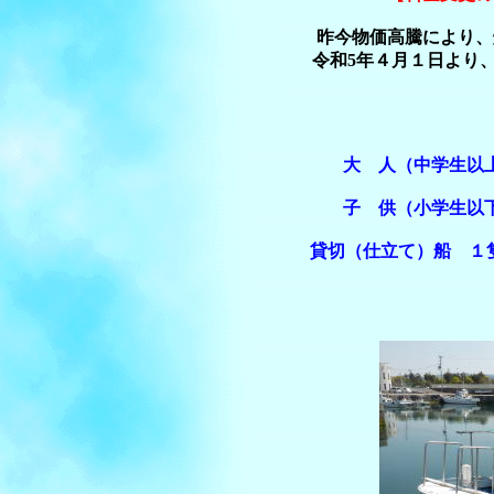
昨今物価高騰により、
令和5年４月１日より
大 人（中学生以上
子 供（小学生以下
貸切（仕立て）船 １隻（