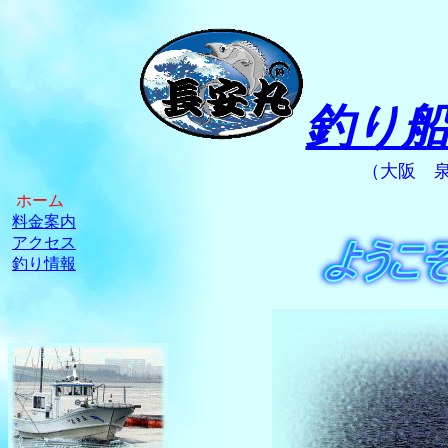
釣り
（大阪 泉州 泉
ホーム
料金案内
アクセス
釣り情報